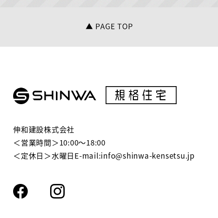
当社は，ユーザーが利用登録をする際に氏名，生年月
日，住所，電話番号，メールアドレス，銀行口座番
号，クレジットカード番号，運転免許証番号などの個
人情報をお尋ねすることがあります。また，ユーザー
と提携先などとの間でなされたユーザーの個人情報を
含む取引記録や，決済に関する情報を当社の提携先
（情報提供元，広告主，広告配信先などを含みます。
以下，｢提携先｣といいます。）などから収集すること
があります。
当社は，ユーザーについて，利用したサービスやソフ
伸和建設株式会社
トウエア，購入した商品，閲覧したページや広告の履
＜営業時間＞10:00～18:00
歴，検索した検索キーワード，利用日時，利用方法，
＜定休日＞水曜日E-mail:info@shinwa-kensetsu.jp
利用環境（携帯端末を通じてご利用の場合の当該端末
の通信状態，利用に際しての各種設定情報なども含み
ます），IPアドレス，クッキー情報，位置情報，端末
の個体識別情報などの履歴情報および特性情報を，ユ
ーザーが当社や提携先のサービスを利用しまたはペー