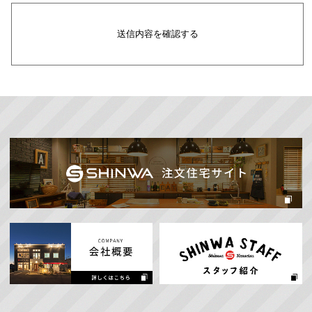
プライバシー情報のうち「個人情報」とは，個人情報
送信内容を確認する
保護法にいう「個人情報」を指すものとし，生存する
個人に関する情報であって，当該情報に含まれる氏
名，生年月日，住所，電話番号，連絡先その他の記述
等により特定の個人を識別できる情報を指します。
プライバシー情報のうち「履歴情報および特性情報」
とは，上記に定める「個人情報」以外のものをいい，
ご利用いただいたサービスやご購入いただいた商品，
ご覧になったページや広告の履歴，ユーザーが検索さ
れた検索キーワード，ご利用日時，ご利用の方法，ご
利用環境，郵便番号や性別，職業，年齢，ユーザーの
IPアドレス，クッキー情報，位置情報，端末の個体識
別情報などを指します。
第２条（プライバシー情報の収集方法）