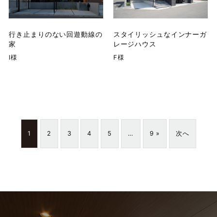
行き止まりのない回遊動線の
スタイリッシュなインナーガ
家
レージハウス
I様
F様
1
2
3
4
5
…
9 »
次へ