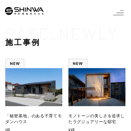
CASE_NEWLY
施工事例
NEW
NEW
「秘密基地」のある子育てモ
モノトーンの美しさを追求し
ダンハウス
たラグジュアリーな邸宅
Ⅰ様
K様