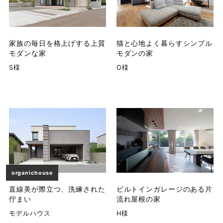
家族の毎日を格上げする上質
猫と心地よく暮らすシンプル
モダンな家
モダンの家
S様
O様
organichouse
直線美が際立つ、洗練された
ビルトインガレージのある片
佇まい
流れ屋根の家
モデルハウス
H様