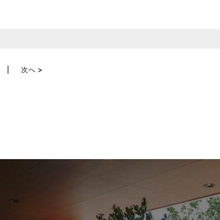
へ
次へ >