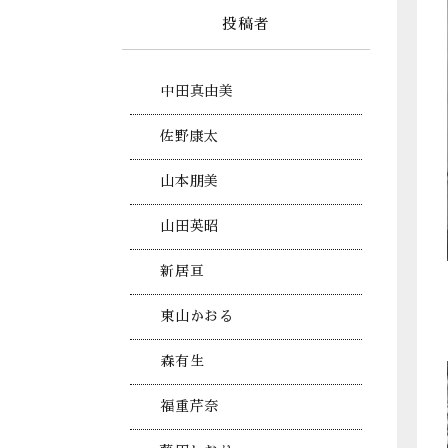
投稿者
中田真由美
佐野康太
山本朋美
山田英昭
新居亘
東山かおる
森有生
福重芹奈