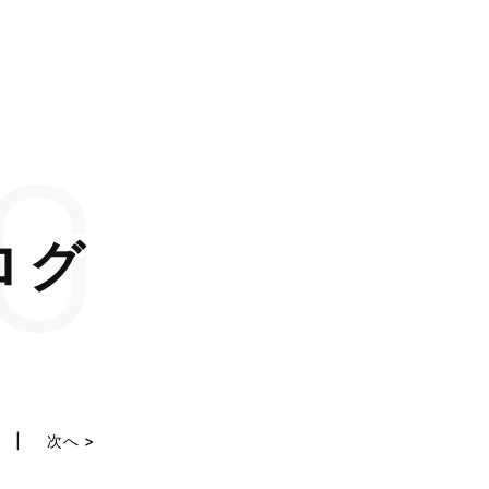
G
ログ
へ
次へ >