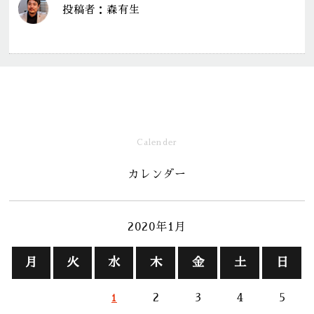
投稿者：森有生
Calender
カレンダー
2020年1月
月
火
水
木
金
土
日
2
3
4
5
1