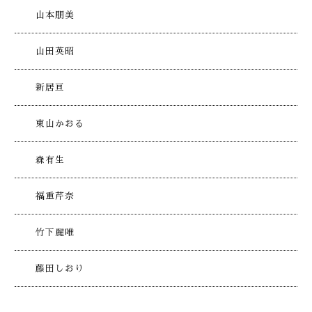
山本朋美
山田英昭
新居亘
東山かおる
森有生
福重芹奈
竹下麗唯
藤田しおり