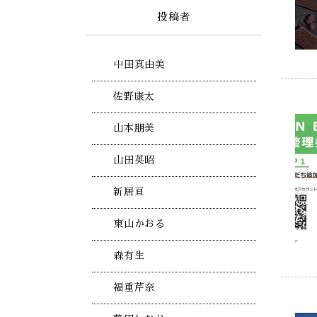
投稿者
中田真由美
佐野康太
山本朋美
山田英昭
新居亘
東山かおる
森有生
福重芹奈