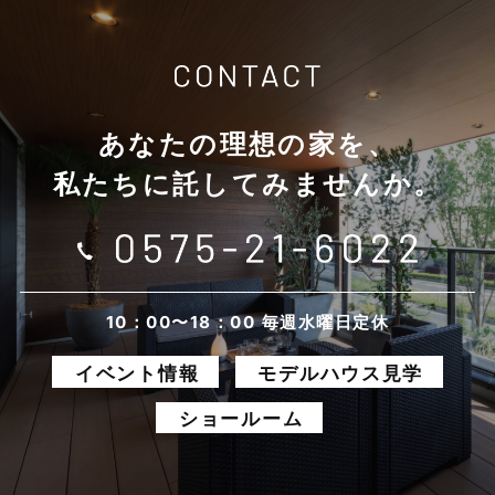
2025年11月
2025年10月
あなたの理想の家を、
2025年9月
私たちに託してみませんか。
2025年8月
2025年7月
2025年6月
10：00〜18：00 毎週水曜日定休
イベント情報
モデルハウス見学
2025年5月
ショールーム
2025年4月
2025年3月