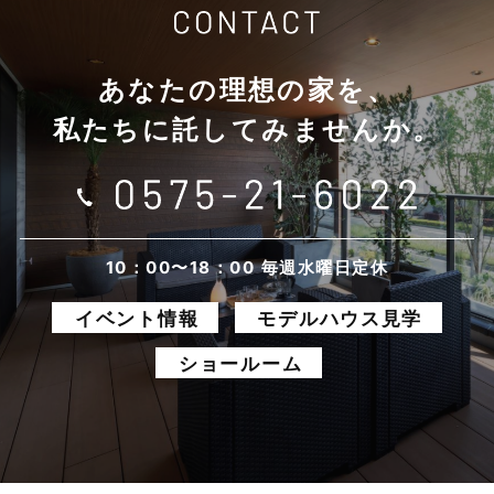
2025年10月
あなたの理想の家を、
2025年9月
私たちに託してみませんか。
2025年8月
2025年7月
2025年6月
10：00〜18：00 毎週水曜日定休
イベント情報
モデルハウス見学
2025年5月
ショールーム
2025年4月
2025年3月
2025年2月