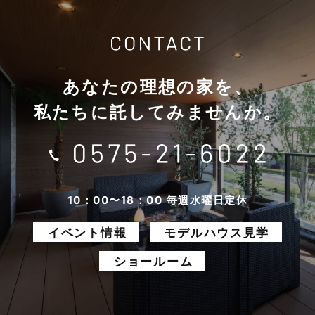
2025年11月
2025年10月
あなたの理想の家を、
2025年9月
私たちに託してみませんか。
2025年8月
2025年7月
2025年6月
10：00〜18：00 毎週水曜日定休
イベント情報
モデルハウス見学
2025年5月
ショールーム
2025年4月
2025年3月