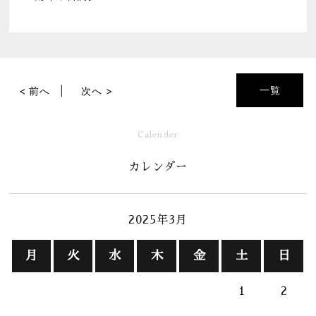
一覧
< 前へ
次へ >
Calender
カレンダー
2025年3月
月
火
水
木
金
土
日
1
2