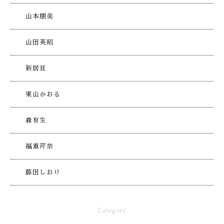
山本朋美
山田英昭
新居亘
東山かおる
森有生
福重芹奈
藤田しおり
Category