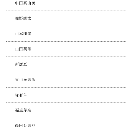
中田真由美
佐野康太
山本朋美
山田英昭
新居亘
東山かおる
森有生
福重芹奈
藤田しおり