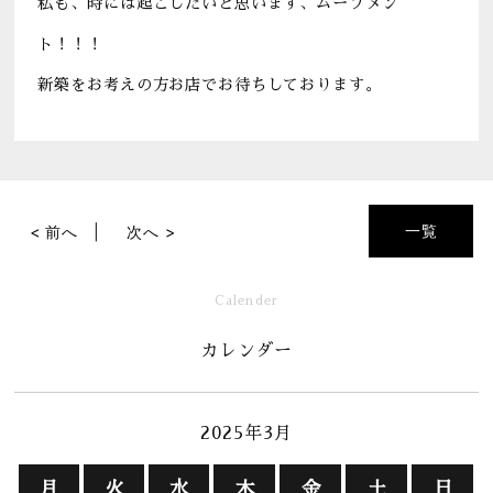
私も、時には起こしたいと思います、ムーブメン
ト！！！
新築をお考えの方お店でお待ちしております。
一覧
< 前へ
次へ >
Calender
カレンダー
2025年3月
月
火
水
木
金
土
日