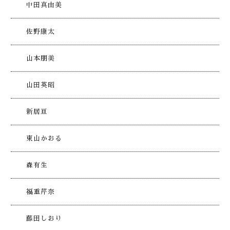
中田真由美
佐野康太
山本朋美
山田英昭
新居亘
東山かおる
森有生
福重芹奈
藤田しおり