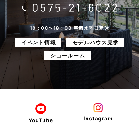
2025年7月
2025年6月
10：00〜18：00 毎週水曜日定休
イベント情報
モデルハウス見学
2025年5月
ショールーム
2025年4月
2025年3月
2025年2月
2025年1月
Instagram
YouTube
2024年12月