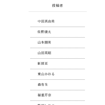
投稿者
中田真由美
佐野康太
山本朋美
山田英昭
新居亘
東山かおる
森有生
福重芹奈