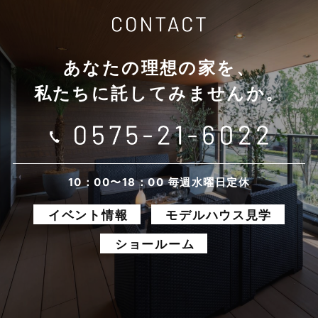
2025年10月
あなたの理想の家を、
2025年9月
私たちに託してみませんか。
2025年8月
2025年7月
2025年6月
10：00〜18：00 毎週水曜日定休
イベント情報
モデルハウス見学
2025年5月
ショールーム
2025年4月
2025年3月